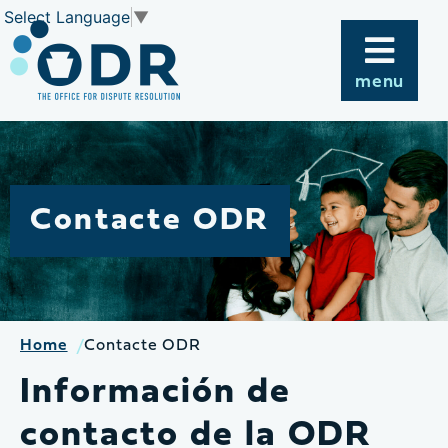
Skip
Select Language
▼
to
content
menu
Contacte ODR
Home
Contacte ODR
Información de
contacto de la ODR